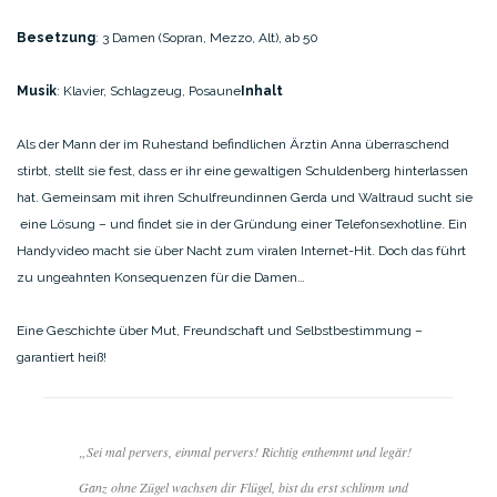
Besetzung
: 3 Damen (Sopran, Mezzo, Alt), ab 50
Musik
: Klavier, Schlagzeug, Posaune
Inhalt
Als der Mann der im Ruhestand befindlichen Ärztin Anna überraschend
stirbt, stellt sie fest, dass er ihr eine gewaltigen Schuldenberg hinterlassen
hat. Gemeinsam mit ihren Schulfreundinnen Gerda und Waltraud sucht sie
eine Lösung – und findet sie in der Gründung einer Telefonsexhotline. Ein
Handyvideo macht sie über Nacht zum viralen Internet-Hit. Doch das führt
zu ungeahnten Konsequenzen für die Damen…
Eine Geschichte über Mut, Freundschaft und Selbstbestimmung –
garantiert heiß!
„Sei mal pervers, einmal pervers! Richtig enthemmt und legär!
Ganz ohne Zügel wachsen dir Flügel, bist du erst schlimm und