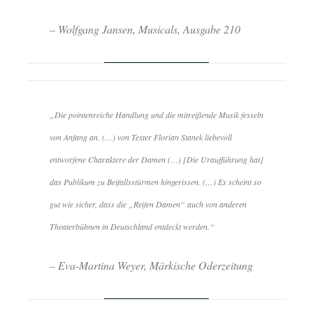
– Wolfgang Jansen, Musicals, Ausgabe 210
„Die pointenreiche Handlung und die mitreißende Musik fesseln
von Anfang an. (…) von Texter Florian Stanek liebevoll
entworfene Charaktere der Damen (…) [Die Uraufführung hat]
das Publikum zu Beifallsstürmen hingerissen. (…) Es scheint so
gut wie sicher, dass die „Reifen Damen“ auch von anderen
Theaterbühnen in Deutschland entdeckt werden.“
– Eva-Martina Weyer, Märkische Oderzeitung