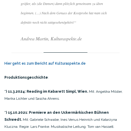
größer, als (die Damen) dann plötzlich gemeinsam zu üben
beginnen. (…) Nach dem Genuss der Kostprobe hat man sich
definitiv noch nicht sattgesehen/gehört!“
Andrea Martin, Kulturaspekte.de
Hier geht es zum Bericht auf Kulturaspekte.de
Produktionsgeschichte
:
*) 11.3.2024: Reading im Kabarett Simpl, Wien.
Mit: Angelika Milster,
Marika Lichter und Sascha Ahrens.
*) 15.10.2021: Premiere an den Uckermärkischen Bühnen
Schwedt.
Mit: Gabriele Schwabe, Ines Venus Heinrich und Katarzyna
Kluczna. Regie: Lars Franke. Musikalische Leitung: Tom van Hasselt.