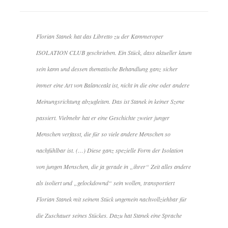
Florian Stanek hat das Libretto zu der Kammeroper
ISOLATION CLUB geschrieben. Ein Stück, dass aktueller kaum
sein kann und dessen thematische Behandlung ganz sicher
immer eine Art von Balanceakt ist, nicht in die eine oder andere
Meinungsrichtung abzugleiten. Das ist Stanek in keiner Szene
passiert. Vielmehr hat er eine Geschichte zweier junger
Menschen verfasst, die für so viele andere Menschen so
nachfühlbar ist. (…) Diese ganz spezielle Form der Isolation
von jungen Menschen, die ja gerade in „ihrer“ Zeit alles andere
als isoliert und „gelockdownd“ sein wollen, transportiert
Florian Stanek mit seinem Stück ungemein nachvollziehbar für
die Zuschauer seines Stückes. Dazu hat Stanek eine Sprache