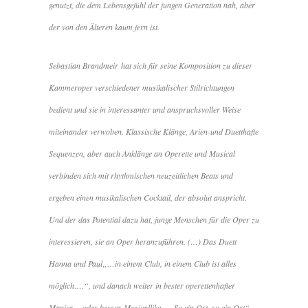
genutzt, die dem Lebensgefühl der jungen Generation nah, aber
der von den Älteren kaum fern ist.
Sebastian Brandmeir hat sich für seine Komposition zu dieser
Kammeroper verschiedener musikalischer Stilrichtungen
bedient und sie in interessanter und anspruchsvoller Weise
miteinander verwoben. Klassische Klänge, Arien-und Duetthafte
Sequenzen, aber auch Anklänge an Operette und Musical
verbinden sich mit rhythmischen neuzeitlichen Beats und
ergeben einen musikalischen Cocktail, der absolut anspricht.
Und der das Potential dazu hat, junge Menschen für die Oper zu
interessieren, sie an Oper heranzuführen. (…) Das Duett
Hanna und Paul„…
in einem Club, in einem Club ist alles
möglich….
“, und danach weiter in bester operettenhafter
Manier, – oder besser
Musicallike-
„
So ein Ort..so ein Ort“…