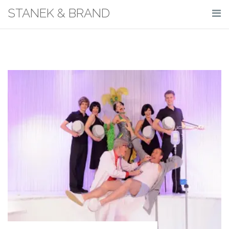
Skip
STANEK & BRAND
to
content