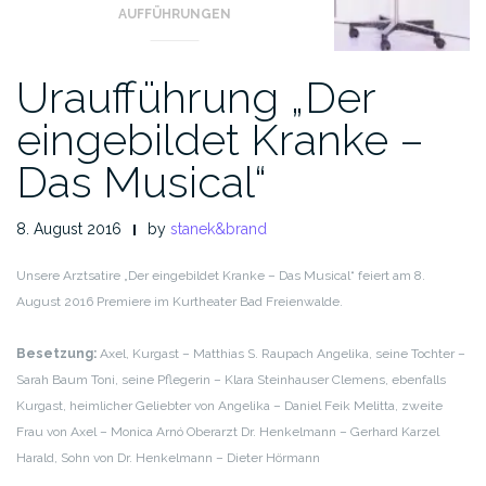
AUFFÜHRUNGEN
Uraufführung „Der
eingebildet Kranke –
Das Musical“
8. August 2016
by
stanek&brand
Unsere Arztsatire „Der eingebildet Kranke – Das Musical“ feiert am 8.
August 2016 Premiere im Kurtheater Bad Freienwalde.
Besetzung:
Axel, Kurgast – Matthias S. Raupach
Angelika, seine Tochter –
Sarah Baum
Toni, seine Pflegerin – Klara Steinhauser
Clemens, ebenfalls
Kurgast, heimlicher Geliebter von Angelika – Daniel Feik
Melitta, zweite
Frau von Axel – Monica Arnó
Oberarzt Dr. Henkelmann – Gerhard Karzel
Harald, Sohn von Dr. Henkelmann – Dieter Hörmann