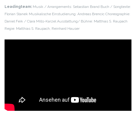
Leadingteam:
Musik / Arrangements: Sebastian Brand
Buch / Songtexte:
Florian Stanek
Musikalische Einstudierung: Andreas Brencic
Choreographie:
Daniel Feik / Clara Mills-Karzel
Ausstattung/ Bühne: Matthias S. Raupach
Regie: Matthias S. Raupach, Reinhard Hauser