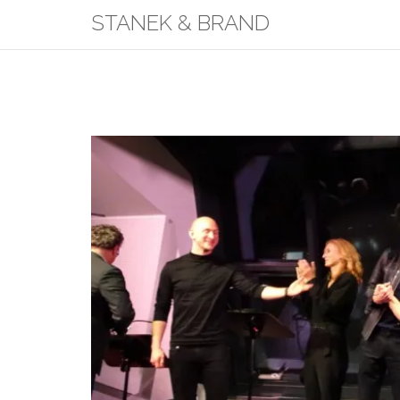
Skip
STANEK & BRAND
to
content