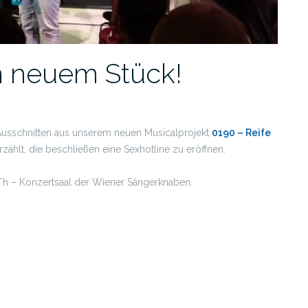
n neuem Stück!
Ausschnitten aus unserem neuen Musicalprojekt
0190 – Reife
rzählt, die beschließen eine Sexhotline zu eröffnen.
Th – Konzertsaal der Wiener Sängerknaben.