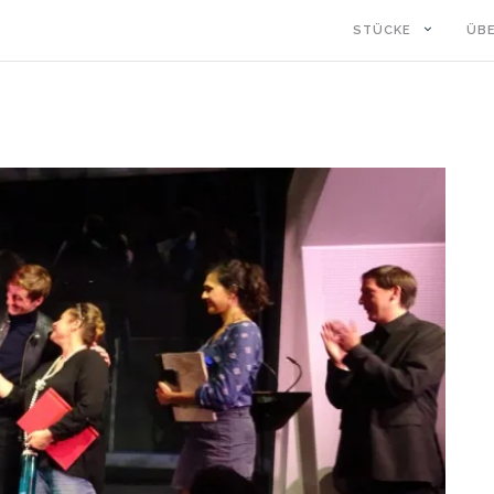
STÜCKE
ÜB