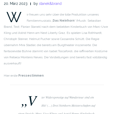
20. März 2023
by
stanek&brand
W
ir freuen uns sehr über die tolle Produktion unseres
Familienmusicals „
Das Neinhorn
“ (Musik: Sebastian
Brand, Text: Florian Stanek) nach dem beliebten Kinderbuch von Marc-Uwe
Kling und Astrid Henn am Next Liberty Graz. Es spielen Lisa Rothhardt,
Christoph Steiner, Helmut Pucher sowie Cassandra Schütt. Die Regie
übernahm Mira Stadler, die bereits am Burgtheater inszenierte. Die
fantasievolle Bühne stammt von Isabel Toccafondi, die raffinierten Kostüme
von Rebeca Monteiro Neves. Die Vorstellungen sind bereits fast vollständig
ausverkauft!
Hier erste
Pressestimmen
:
„V
ier Widerspenstige auf Wandertour sind ein
Hit! (…) Drei Neinhorn-Meisterschaften auf
einen Streich: Marc-Uwe Klings und Astrid Henns Kinderbuch