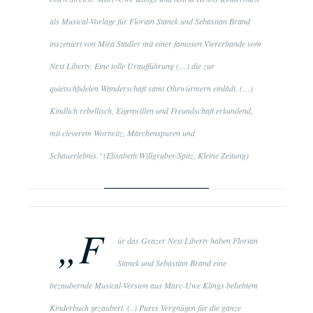
als Musical-Vorlage für Florian Stanek und Sebastian Brand
inszeniert von Mira Stadler mit einer famosen Viererbande vom
Next Liberty. Eine tolle Uraufführung (…) die zur
quietschfidelen Wanderschaft samt Ohrwürmern einlädt. (…)
Kindlich rebellisch, Eigenwillen und Freundschaft erkundend,
mit cleverem Wortwitz, Märchenspuren und
Schauerlebnis.“(Elisabeth Willgruber-Spitz, Kleine Zeitung)
„F
ür das Grazer Next Liberty haben Florian
Stanek und Sebastian Brand eine
bezaubernde Musical-Version aus Marc-Uwe Klings beliebtem
Kinderbuch gezaubert. (..) Pures Vergnügen für die ganze