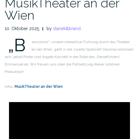
MusikTheater an der
Wien
10. Oktober 2025
by
stanek&brand
„B
ravissimo!“, unsere interaktive Führung durch das Theater
an der Wien, geht in die zweite Spielzeit! Diesmal wechseln
sich Jakob Pinter und Angelo Konzett in der Rolle des „Reiseführers“
Emmanuel ab. Wir freuen uns über die Fortsetzung dieser schönen
Produktion!
Infos:
MusikTheater an der Wien