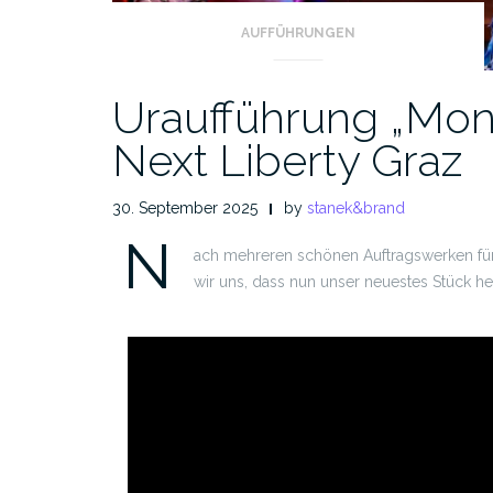
AUFFÜHRUNGEN
Uraufführung „Mon
Next Liberty Graz
30. September 2025
by
stanek&brand
N
ach mehreren schönen Auftragswerken für 
wir uns, dass nun unser neuestes Stück 