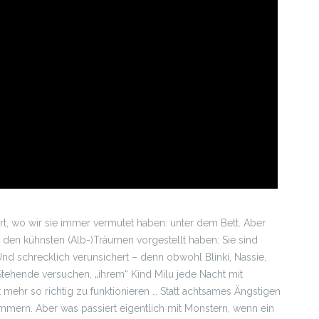
, wo wir sie immer vermutet haben: unter dem Bett. Aber
n den kühnsten (Alb-)Träumen vorgestellt haben: Sie sind
 Und schrecklich verunsichert – denn obwohl Blinki, Nassie,
ehende versuchen, „ihrem“ Kind Milu jede Nacht mit
t mehr so richtig zu funktionieren … Statt achtsames Ängstigen
mmern. Aber was passiert eigentlich mit Monstern, wenn ein