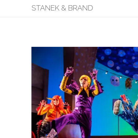
Skip
STANEK & BRAND
to
content