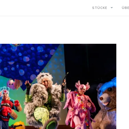
STÜCKE
ÜB