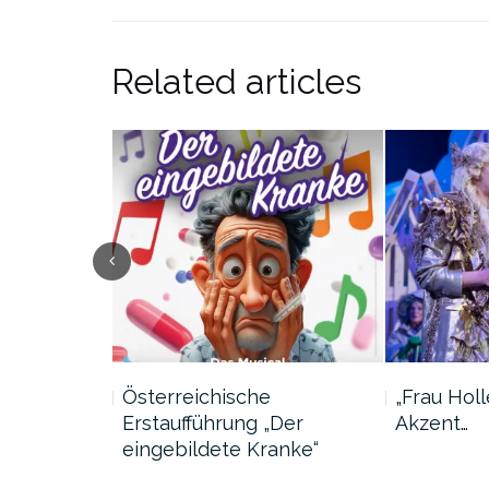
Related articles
e
Österreichische
„Frau Holl
usikTheater
Erstaufführung „Der
Akzent…
eingebildete Kranke“