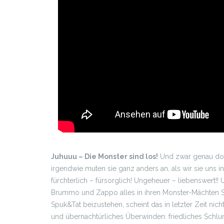
Juhuuu – Die Monster sind los!
Und zwar genau dort
irgendwie muten sie ganz anders an, als wir sie uns i
fürchterlich – fürsorglich! Ungeheuer – liebenswert!!
Brummo und Zappo alles in ihren Monster-Mächten St
Spuk&Tat beizustehen, scheint das in letzter Zeit nich
und übernachtürliches Überwinden: friedliches Schlu