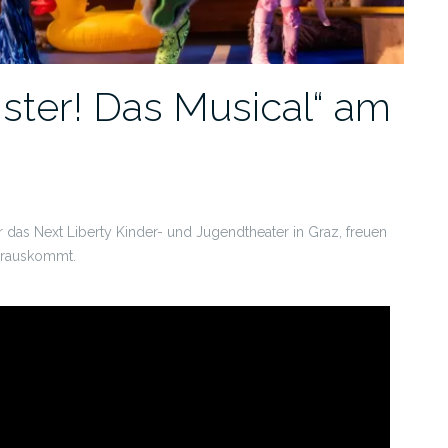
ster! Das Musical“ am
das Next Liberty Kinder- und Jugendtheater in Graz, freuen
herauskommt.